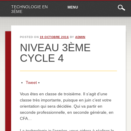
Main
Skip
TECHNOLOGIE EN
MENU
to
menu
3ÈME
content
POSTED ON
19 OCTOBRE 2016
BY
ADMIN
NIVEAU 3ÈME
CYCLE 4
Tweet
Vous êtes en classe de troisième. Il s’agit d’une
classe très importante, puisque en juin c’est votre
orientation qui sera décidée. Qui va partir en
seconde professionnelle, en seconde générale, en
CFA…
La technologie je l’espère, vous aidera à réaliser le