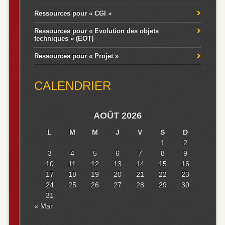
Ressources pour « CGI »
Ressources pour « Evolution des objets
techniques » (EOT)
Ressources pour « Projet »
CALENDRIER
AOÛT 2026
L
M
M
J
V
S
D
1
2
3
4
5
6
7
8
9
10
11
12
13
14
15
16
17
18
19
20
21
22
23
24
25
26
27
28
29
30
31
« Mar