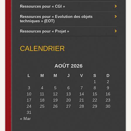
Ressources pour « CGI »
Ressources pour « Evolution des objets
techniques » (EOT)
Ressources pour « Projet »
CALENDRIER
AOÛT 2026
L
M
M
J
V
S
D
1
2
3
4
5
6
7
8
9
10
11
12
13
14
15
16
17
18
19
20
21
22
23
24
25
26
27
28
29
30
31
« Mar