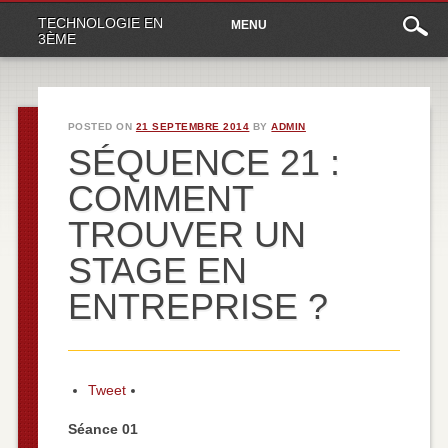
Main
Skip
TECHNOLOGIE EN
MENU
to
menu
3ÈME
content
POSTED ON
21 SEPTEMBRE 2014
BY
ADMIN
SÉQUENCE 21 :
COMMENT
TROUVER UN
STAGE EN
ENTREPRISE ?
Tweet
Séance 01