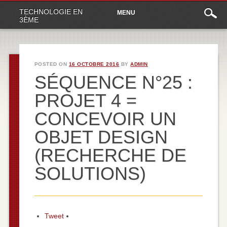
Main
Skip
TECHNOLOGIE EN
MENU
to
menu
3ÈME
content
POSTED ON
16 OCTOBRE 2016
BY
ADMIN
SÉQUENCE N°25 :
PROJET 4 =
CONCEVOIR UN
OBJET DESIGN
(RECHERCHE DE
SOLUTIONS)
Tweet