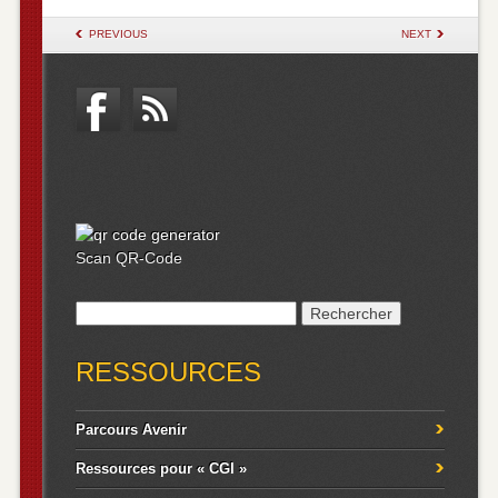
POST NAVIGATION
PREVIOUS
NEXT
Scan QR-Code
Rechercher :
RESSOURCES
Parcours Avenir
Ressources pour « CGI »