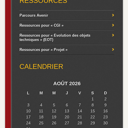
RESSOURCES
Parcours Avenir
Ressources pour « CGI »
Ressources pour « Evolution des objets
techniques » (EOT)
Ressources pour « Projet »
CALENDRIER
AOÛT 2026
L
M
M
J
V
S
D
1
2
3
4
5
6
7
8
9
10
11
12
13
14
15
16
17
18
19
20
21
22
23
24
25
26
27
28
29
30